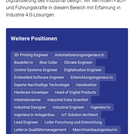
Digitalisierung des Industrial Design. Wir vermitteln Fach-
und Führungskräfte in diesem Bereich mit Erfahrung in
Industrie 4.0-Lösungen.
Weitere Positionen
3D Printing Engineer
Automatisierungsingenieur:in
Bauleiter:in
Blue Collar
Climate Engineer
Control Systems Engineer
Digitalisation Engineer
Embedded Software Engineer
Entwicklungsingenieur:in
Experte Nachhaltige Technologie
Handwerker
Hardware Developer
Head of Digital Products
Inbetriebnahme
Industrial Data Scientist
Industrial Designer
Industrial Engineer
Ingenieur:in
Ingenieur:in Anlagenbau
IoT Solution Architect
Lead Engineer
Leiter Forschung und Entwicklung
Leiter:in Qualitätsmanagement
Maschinenbauingenieur:in