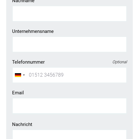
Nachname
Unternehmensname
Telefonnummer
Optional
Email
Sie suchen einen Job?
Registrieren Sie sich in unserem
Kandidat:innenportal
und
Nachricht
unsere Personalverantwortlichen werden Sie kontaktieren
oder durchsuchen Sie unser
Jobportal
.