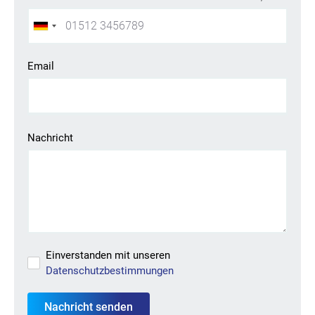
Email
Sie suchen einen Job?
Registrieren Sie sich in unserem
Kandidat:innenportal
und
Nachricht
unsere Personalverantwortlichen werden Sie kontaktieren
oder durchsuchen Sie unser
Jobportal
.
Einverstanden mit unseren
Datenschutzbestimmungen