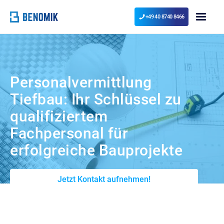
+49 40 8740 8466
Personalvermittlung
Tiefbau: Ihr Schlüssel zu
qualifiziertem
Fachpersonal für
erfolgreiche Bauprojekte
Jetzt Kontakt aufnehmen!
Zu den Jobs