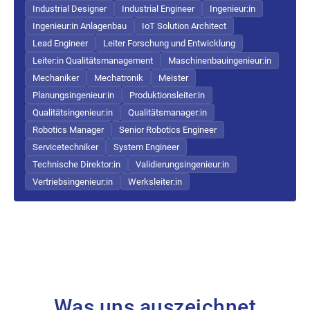
Industrial Designer
Industrial Engineer
Ingenieur:in
Ingenieur:in Anlagenbau
IoT Solution Architect
Lead Engineer
Leiter Forschung und Entwicklung
Leiter:in Qualitätsmanagement
Maschinenbauingenieur:in
Mechaniker
Mechatronik
Meister
Planungsingenieur:in
Produktionsleiter:in
Qualitätsingenieur:in
Qualitätsmanager:in
Robotics Manager
Senior Robotics Engineer
Servicetechniker
System Engineer
Technische Direktor:in
Validierungsingenieur:in
Vertriebsingenieur:in
Werksleiter:in
Was uns auszeichnet