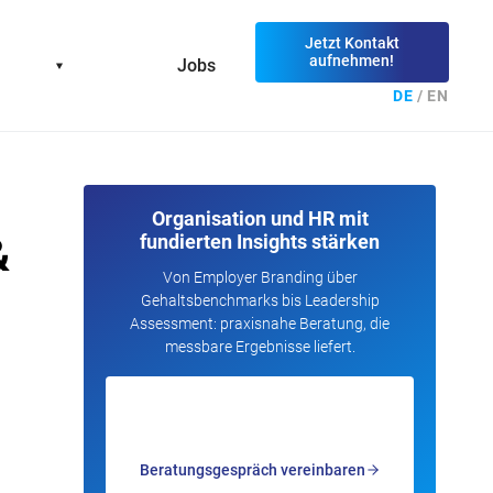
Jetzt Kontakt
aufnehmen!
Jobs
DE
/
EN
Organisation und HR mit
&
fundierten Insights stärken
Von Employer Branding über
Gehaltsbenchmarks bis Leadership
Assessment: praxisnahe Beratung, die
messbare Ergebnisse liefert.
Beratungsgespräch vereinbaren