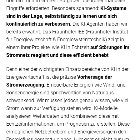
übernimmt immer mehr Aufgaben, die früher manuelle
Eingriffe erforderten. Besonders spannend:
KI-Systeme
sind in der Lage, selbstständig zu lernen und sich
kontinuierlich zu verbessern
. Die KI-Agenten haben wir
bereits erwähnt. Das Fraunhofer IEE (Fraunhofer-Institut
für Energiewirtschaft & Energiesystemtechnik) zeigt in
einem ihrer Projekte, wie KI in Echtzeit
auf Störungen im
Stromnetz reagiert und diese effizient behebt
.
Denn einer der wichtigsten Einsatzbereiche von KI in der
Energiewirtschaft ist die präzise
Vorhersage der
Stromerzeugung
. Erneuerbare Energien wie Wind- und
Sonnenenergie sind sprichwörtlich von Natur aus
schwankend. Wir müssen jedoch genau wissen, wie viel
Strom wann zur Verfügung stehen wird. KI-Modelle
analysieren Wetterdaten und kombinieren diese mit
Echtzeitinformationen, um Prognosen zu erstellen. Diese
ermöglichen Netzbetreibern und Energieversorgern den
Energiefluss besser zu planen. Hier geht es nicht nur um